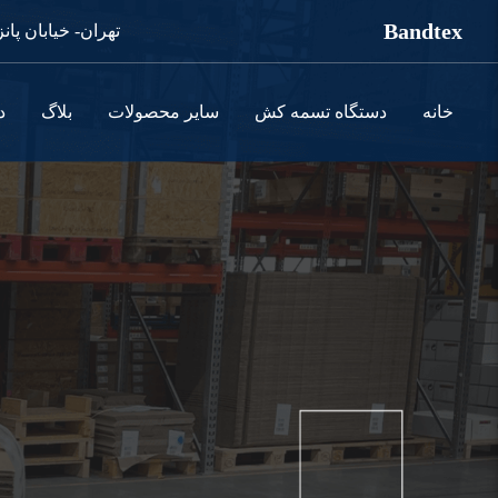
Bandtex
تهران- خیابان پانزده خرداد غربی- بعد پمپ بنزین- نرسیده به کوچه اکبرنژاد- پلاک 1136
خانه
دستگاه تسمه کش
سایر محصولات
بلاگ
د