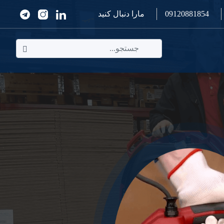
09120881854
مارا دنبال کنید