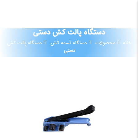
09120881854
دستگاه پالت کش دستی
خانه
محصولات
دستگاه تسمه کش
دستگاه پالت کش
دستی